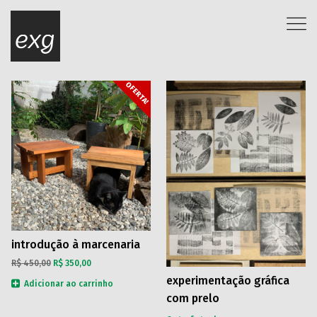
OFERTA!
introdução à marcenaria
O
O
R$
450,00
R$
350,00
preço
preço
experimentação gráfica
Adicionar ao carrinho
original
atual
com prelo
era:
é:
R$ 450,00.
R$ 350,00.